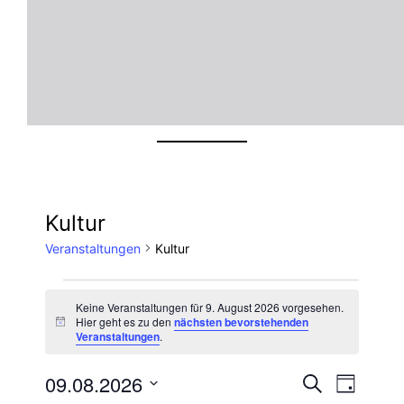
Kultur
Veranstaltungen
Kultur
Veranstaltungen
Keine Veranstaltungen für 9. August 2026 vorgesehen.
Hier geht es zu den
nächsten bevorstehenden
Hinweis
für
Veranstaltungen
.
Veran
Ver
9.
09.08.2026
Suche
Tag