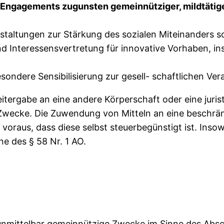
n Engagements zugunsten gemeinnütziger, mildtätig
taltungen zur Stärkung des sozialen Miteinanders s
d Interessensvertretung für innovative Vorhaben, i
esondere Sensibilisierung zur gesell- schaftlichen V
eitergabe an eine andere Körperschaft oder eine juris
 Zwecke. Die Zuwendung von Mitteln an eine beschrän
voraus, dass diese selbst steuerbegünstigt ist. Insow
e des § 58 Nr. 1 AO.
d unmittelbar gemeinnützige Zwecke im Sinne des Abs