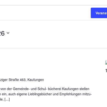
en
en
Verans
26
pziger Straße 463, Kaufungen
 von der Gemeinde- und Schul- bücherei Kaufungen stellen
 ein, auch eigene Lieblingsbücher und Empfehlungen mitzu-
lle, […]