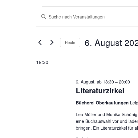
Veranstaltung
Veranstaltung
Bitte
Schlüsselwort
für
Suche
eingeben.
6. August 20
Suche
Heute
6.
und
nach
Datum
Veranstaltungen
wählen.
18:30
August
Ansichten,
Schlüsselwort.
6. August, ab 18:30
–
20:00
2026
Navigation
Literaturzirkel
Bücherei Oberkaufungen
Lei
Lea Müller und Monika Schönig
eine Buchauswahl vor und laden
bringen. Ein Literaturzirkel für a