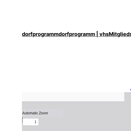
dorfprogramm
dorfprogramm | vhs
Mitglied