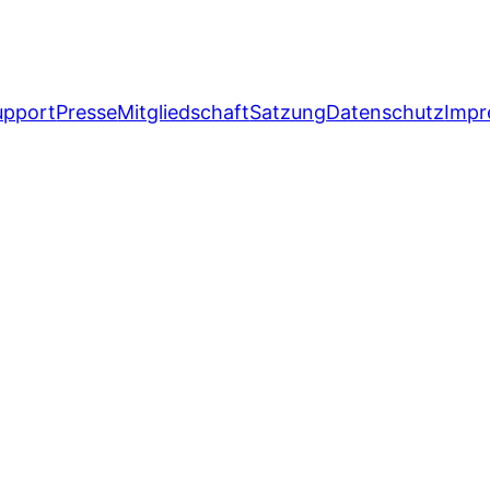
upport
Presse
Mitgliedschaft
Satzung
Datenschutz
Impr