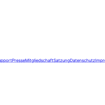
upport
Presse
Mitgliedschaft
Satzung
Datenschutz
Impr