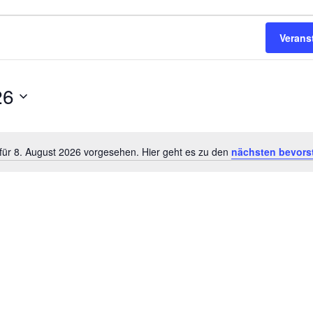
en
en
Verans
26
für 8. August 2026 vorgesehen. Hier geht es zu den
nächsten bevors
Hinweis