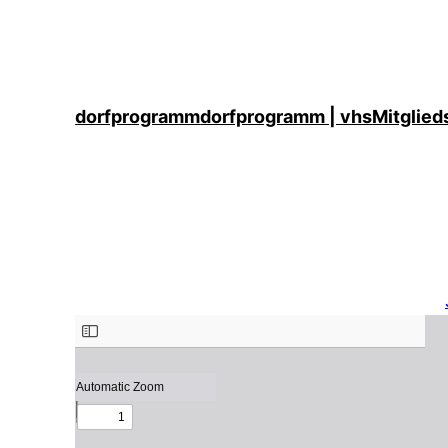
dorfprogramm
dorfprogramm | vhs
Mitglied