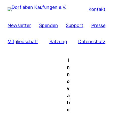
Kontakt
Newsletter
Spenden
Support
Presse
Mitgliedschaft
Satzung
Datenschutz
I
n
n
o
v
a
ti
o