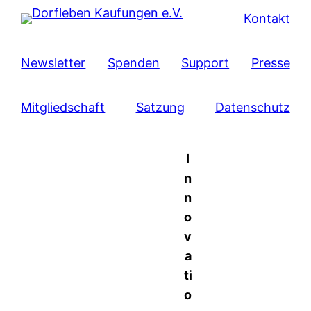
Kontakt
Newsletter
Spenden
Support
Presse
Mitgliedschaft
Satzung
Datenschutz
I
n
n
o
v
a
ti
o