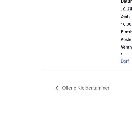
Datu
10. O
Zeit:
16:00
Eintri
Koste
Veran
:
Dorf
Offene Kleiderkammer