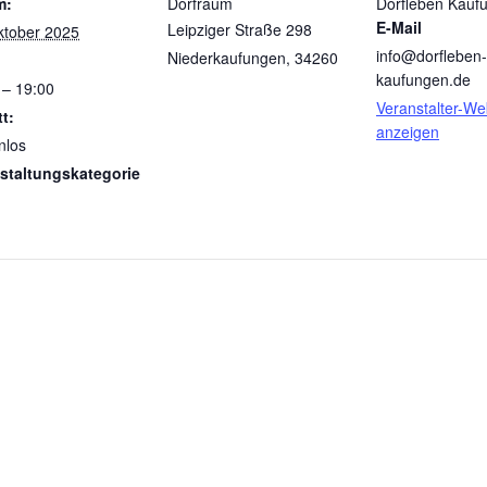
m:
Dorfraum
Dorfleben Kaufu
E-Mail
Leipziger Straße 298
ktober 2025
info@dorfleben-
Niederkaufungen
,
34260
kaufungen.de
 – 19:00
Veranstalter-We
tt:
anzeigen
nlos
staltungskategorie