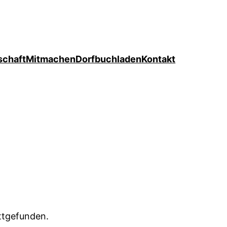
schaft
Mitmachen
Dorfbuchladen
Kontakt
attgefunden.