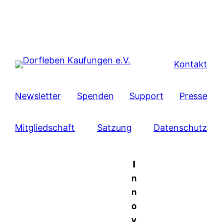
Kontakt
Newsletter
Spenden
Support
Presse
Mitgliedschaft
Satzung
Datenschutz
I
n
n
o
v