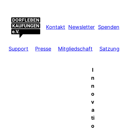
Kontakt
Newsletter
Spenden
Support
Presse
Mitgliedschaft
Satzung
I
n
n
o
v
a
ti
o