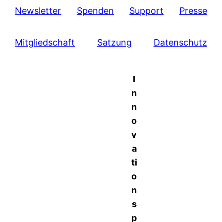
Newsletter
Spenden
Support
Presse
Mitgliedschaft
Satzung
Datenschutz
I
n
n
o
v
a
ti
o
n
s
p