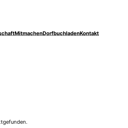
schaft
Mitmachen
Dorfbuchladen
Kontakt
attgefunden.