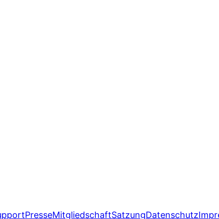
upport
Presse
Mitgliedschaft
Satzung
Datenschutz
Impr