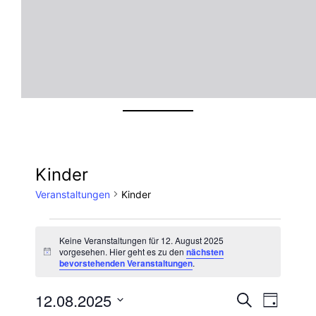
Kinder
Veranstaltungen
Kinder
Veranstaltungen
Keine Veranstaltungen für 12. August 2025
vorgesehen. Hier geht es zu den
nächsten
Hinweis
für
bevorstehenden Veranstaltungen
.
Veran
Ver
12.
12.08.2025
Suche
Tag