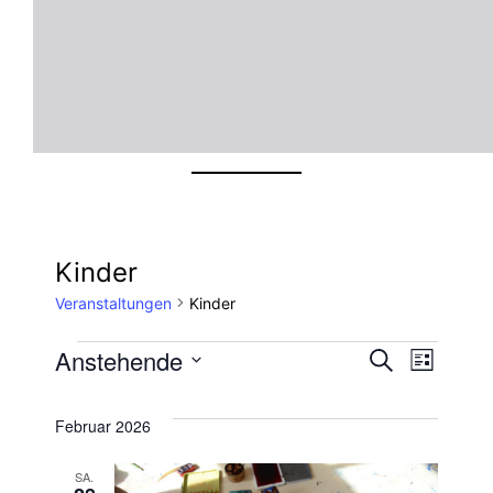
Kinder
Veranstaltungen
Kinder
Veranstaltungen
Veran
Ver
Anstehende
Suche
Liste
Datum
Ans
Suche
wählen.
Februar 2026
Nav
und
SA.