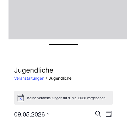
Jugendliche
Veranstaltungen
Jugendliche
Veranstaltungen
Keine Veranstaltungen für 9. Mai 2026 vorgesehen.
Hinweis
für
Veran
Ver
09.05.2026
Suche
Tag
9.
Datum
Ans