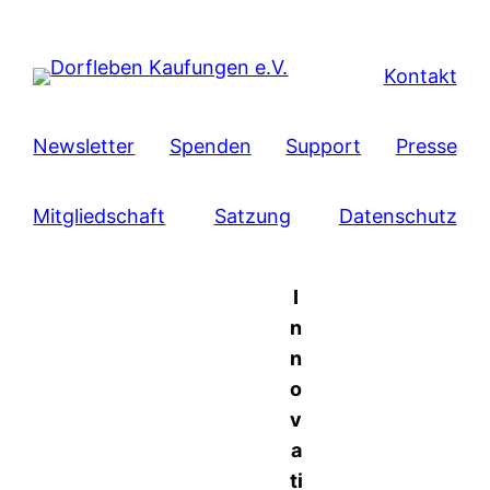
Kontakt
Newsletter
Spenden
Support
Presse
Mitgliedschaft
Satzung
Datenschutz
I
n
n
o
v
a
ti