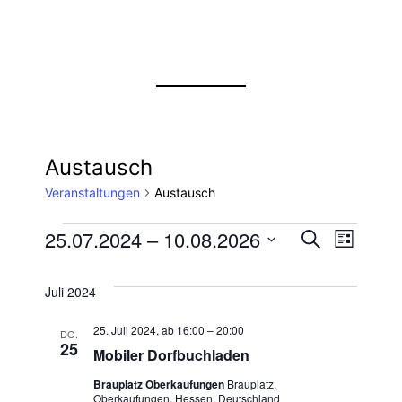
Austausch
Veranstaltungen
Austausch
Veranstaltungen
25.07.2024
 – 
10.08.2026
Vera
Verans
Suche
Liste
Datum
Ansi
Suche
wählen.
Juli 2024
Navi
und
25. Juli 2024, ab 16:00
–
20:00
DO.
25
Mobiler Dorfbuchladen
Ansich
Brauplatz Oberkaufungen
Brauplatz,
Oberkaufungen, Hessen, Deutschland